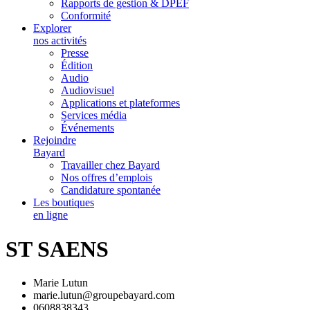
Rapports de gestion & DPEF
Conformité
Explorer
nos activités
Presse
Édition
Audio
Audiovisuel
Applications et plateformes
Services média
Événements
Rejoindre
Bayard
Travailler chez Bayard
Nos offres d’emplois
Candidature spontanée
Les boutiques
en ligne
ST SAENS
Marie Lutun
marie.lutun@groupebayard.com
0608838343