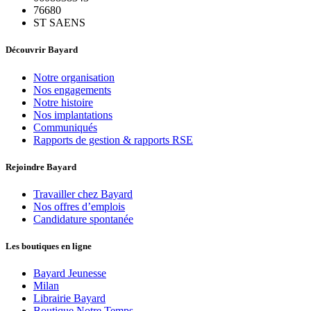
76680
ST SAENS
Découvrir Bayard
Notre organisation
Nos engagements
Notre histoire
Nos implantations
Communiqués
Rapports de gestion & rapports RSE
Rejoindre Bayard
Travailler chez Bayard
Nos offres d’emplois
Candidature spontanée
Les boutiques en ligne
Bayard Jeunesse
Milan
Librairie Bayard
Boutique Notre Temps