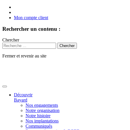
Mon compte client
Rechercher un contenu :
Chercher
Fermer et revenir au site
Aller
au
contenu
Découvrir
Bayard
Nos engagements
Notre organisation
Notre histoire
Nos implantations
Communiqués