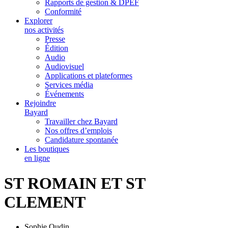
Rapports de gestion & DPEF
Conformité
Explorer
nos activités
Presse
Édition
Audio
Audiovisuel
Applications et plateformes
Services média
Événements
Rejoindre
Bayard
Travailler chez Bayard
Nos offres d’emplois
Candidature spontanée
Les boutiques
en ligne
ST ROMAIN ET ST
CLEMENT
Sophie Oudin