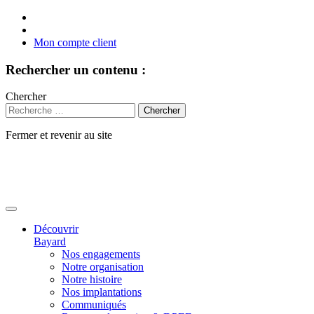
Mon compte client
Rechercher un contenu :
Chercher
Fermer et revenir au site
Aller
au
contenu
Découvrir
Bayard
Nos engagements
Notre organisation
Notre histoire
Nos implantations
Communiqués