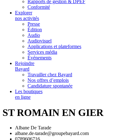
Rapports de gestion & DPEF
Conformité
Explorer
nos activités
Presse
Édition
Audio
Audiovisuel
Applications et plateformes
Services média
Événements
Rejoindre
Bayard
Travailler chez Bayard
Nos offres d’emplois
Candidature spontanée
Les boutiques
en ligne
ST ROMAIN EN GIER
Albane De Tarade
albane.de-tarade@groupebayard.com
0789606716