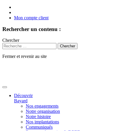
Mon compte client
Rechercher un contenu :
Chercher
Fermer et revenir au site
Aller
au
contenu
Découvrir
Bayard
Nos engagements
Notre organisation
Notre histoire
Nos implantations
Communiqués