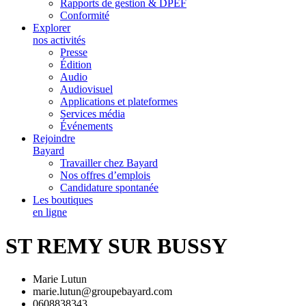
Rapports de gestion & DPEF
Conformité
Explorer
nos activités
Presse
Édition
Audio
Audiovisuel
Applications et plateformes
Services média
Événements
Rejoindre
Bayard
Travailler chez Bayard
Nos offres d’emplois
Candidature spontanée
Les boutiques
en ligne
ST REMY SUR BUSSY
Marie Lutun
marie.lutun@groupebayard.com
0608838343