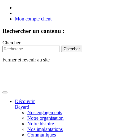
Mon compte client
Rechercher un contenu :
Chercher
Fermer et revenir au site
Aller
au
contenu
Découvrir
Bayard
Nos engagements
Notre organisation
Notre histoire
Nos implantations
Communiqués