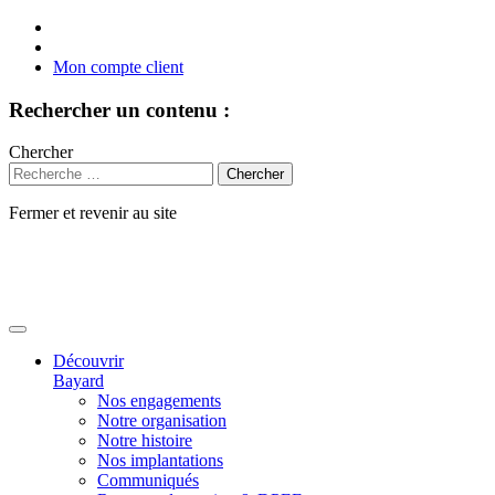
Mon compte client
Rechercher un contenu :
Chercher
Fermer et revenir au site
Aller
au
contenu
Découvrir
Bayard
Nos engagements
Notre organisation
Notre histoire
Nos implantations
Communiqués