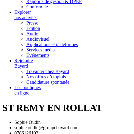
Rapports de gestion & DPEF
Conformité
Explorer
nos activités
Presse
Édition
Audio
Audiovisuel
Applications et plateformes
Services média
Événements
Rejoindre
Bayard
Travailler chez Bayard
Nos offres d’emplois
Candidature spontanée
Les boutiques
en ligne
ST REMY EN ROLLAT
Sophie Oudin
sophie.oudin@groupebayard.com
0786126102