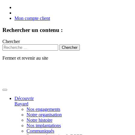
Mon compte client
Rechercher un contenu :
Chercher
Fermer et revenir au site
Aller
au
contenu
Découvrir
Bayard
Nos engagements
Notre organisation
Notre histoire
Nos implantations
Communiqués