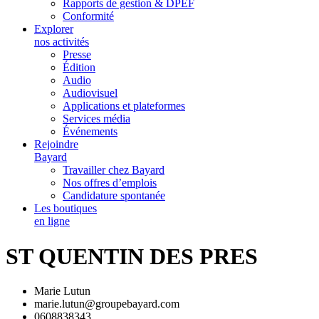
Rapports de gestion & DPEF
Conformité
Explorer
nos activités
Presse
Édition
Audio
Audiovisuel
Applications et plateformes
Services média
Événements
Rejoindre
Bayard
Travailler chez Bayard
Nos offres d’emplois
Candidature spontanée
Les boutiques
en ligne
ST QUENTIN DES PRES
Marie Lutun
marie.lutun@groupebayard.com
0608838343