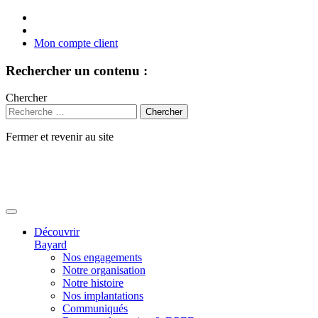
Mon compte client
Rechercher un contenu :
Chercher
Fermer et revenir au site
Aller
au
contenu
Découvrir
Bayard
Nos engagements
Notre organisation
Notre histoire
Nos implantations
Communiqués