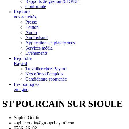
Rapports de gestion & DPEF
Conformité
Explorer
nos activités
Presse
Édition
Audio
Audiovisuel
Applications et plateformes
Services média
Événements
Rejoindre
Bayard
Travailler chez Bayard
Nos offres d’emplois
Candidature spontanée
Les boutiques
en ligne
ST POURCAIN SUR SIOULE
Sophie Oudin
sophie.oudin@groupebayard.com
0786126102