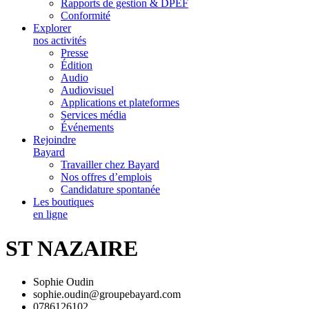
Rapports de gestion & DPEF
Conformité
Explorer
nos activités
Presse
Édition
Audio
Audiovisuel
Applications et plateformes
Services média
Événements
Rejoindre
Bayard
Travailler chez Bayard
Nos offres d’emplois
Candidature spontanée
Les boutiques
en ligne
ST NAZAIRE
Sophie Oudin
sophie.oudin@groupebayard.com
0786126102