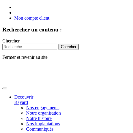
Mon compte client
Rechercher un contenu :
Chercher
Fermer et revenir au site
Aller
au
contenu
Découvrir
Bayard
Nos engagements
Notre organisation
Notre histoire
Nos implantations
Communiqués