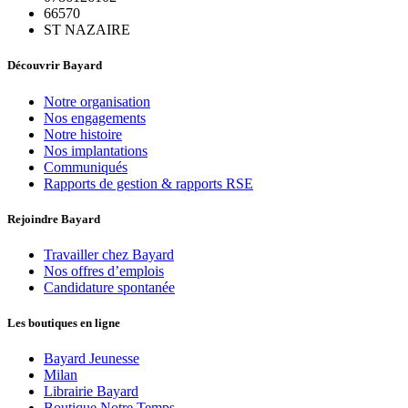
66570
ST NAZAIRE
Découvrir Bayard
Notre organisation
Nos engagements
Notre histoire
Nos implantations
Communiqués
Rapports de gestion & rapports RSE
Rejoindre Bayard
Travailler chez Bayard
Nos offres d’emplois
Candidature spontanée
Les boutiques en ligne
Bayard Jeunesse
Milan
Librairie Bayard
Boutique Notre Temps