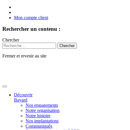
Mon compte client
Rechercher un contenu :
Chercher
Fermer et revenir au site
Aller
au
contenu
Découvrir
Bayard
Nos engagements
Notre organisation
Notre histoire
Nos implantations
Communiqués