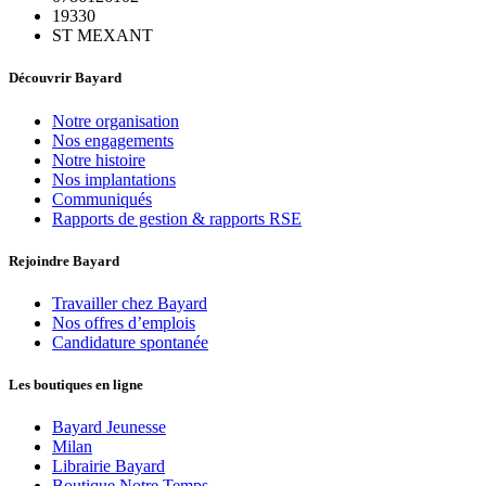
19330
ST MEXANT
Découvrir Bayard
Notre organisation
Nos engagements
Notre histoire
Nos implantations
Communiqués
Rapports de gestion & rapports RSE
Rejoindre Bayard
Travailler chez Bayard
Nos offres d’emplois
Candidature spontanée
Les boutiques en ligne
Bayard Jeunesse
Milan
Librairie Bayard
Boutique Notre Temps