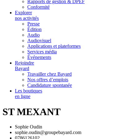
Rapports de gestion & DPEF
Conformité
Explorer
nos activités
Presse
Édition
Audio
Audiovisuel
Applications et plateformes
Services média
Événements
Rejoindre
Bayard
Travailler chez Bayard
Nos offres d’emplois
Candidature spontanée
Les boutiques
en ligne
ST MEXANT
Sophie Oudin
sophie.oudin@groupebayard.com
0786126102