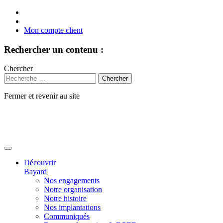
Mon compte client
Rechercher un contenu :
Chercher
Fermer et revenir au site
Aller
au
contenu
Découvrir
Bayard
Nos engagements
Notre organisation
Notre histoire
Nos implantations
Communiqués