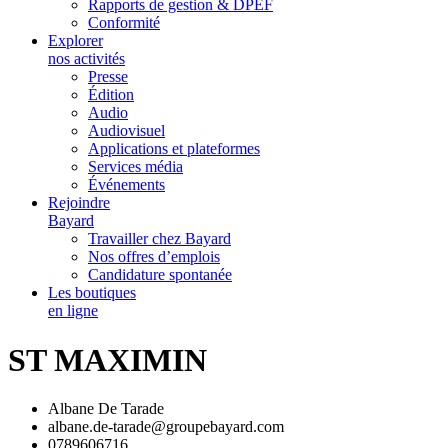
Rapports de gestion & DPEF
Conformité
Explorer
nos activités
Presse
Édition
Audio
Audiovisuel
Applications et plateformes
Services média
Événements
Rejoindre
Bayard
Travailler chez Bayard
Nos offres d’emplois
Candidature spontanée
Les boutiques
en ligne
ST MAXIMIN
Albane De Tarade
albane.de-tarade@groupebayard.com
0789606716