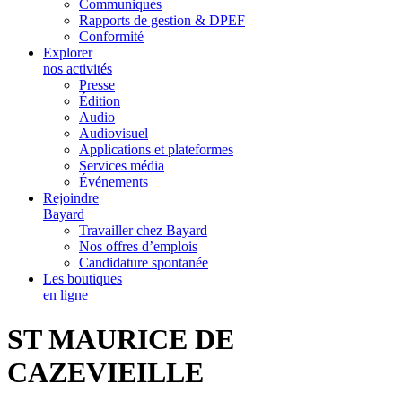
Communiqués
Rapports de gestion & DPEF
Conformité
Explorer
nos activités
Presse
Édition
Audio
Audiovisuel
Applications et plateformes
Services média
Événements
Rejoindre
Bayard
Travailler chez Bayard
Nos offres d’emplois
Candidature spontanée
Les boutiques
en ligne
ST MAURICE DE
CAZEVIEILLE