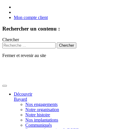
Mon compte client
Rechercher un contenu :
Chercher
Fermer et revenir au site
Aller
au
contenu
Découvrir
Bayard
Nos engagements
Notre organisation
Notre histoire
Nos implantations
Communiqués