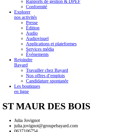
Rapports de gestion & DPEF
Conformité
Explorer
nos activités
Presse
Édition
Audio
Audiovisuel
Applications et plateformes
Services média
Événements
Rejoindre
Bayard
Travailler chez Bayard
Nos offres d’emplois
Candidature spontanée
Les boutiques
en ligne
ST MAUR DES BOIS
Julia Jovignot
julia.jovignot@groupebayard.com
0637106754