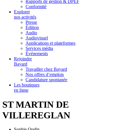
Rapports de gestion & DPEF
Conformité
Explorer
nos activités
Presse
Édition
Audio
Audiovisuel
Applications et plateformes
Services média
Événements
Rejoindre
Bayard
Travailler chez Bayard
Nos offres d’emplois
Candidature spontanée
Les boutiques
en ligne
ST MARTIN DE
VILLEREGLAN
Sophie Oudin