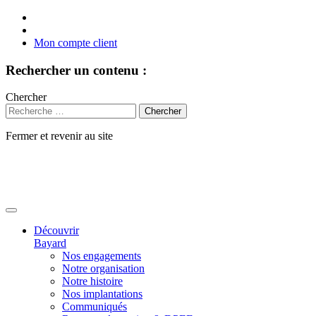
Mon compte client
Rechercher un contenu :
Chercher
Fermer et revenir au site
Aller
au
contenu
Découvrir
Bayard
Nos engagements
Notre organisation
Notre histoire
Nos implantations
Communiqués