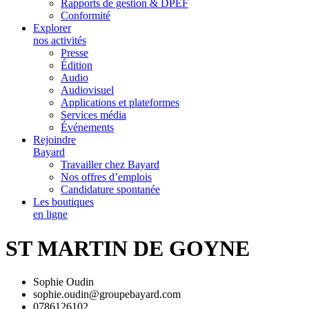
Rapports de gestion & DPEF
Conformité
Explorer
nos activités
Presse
Édition
Audio
Audiovisuel
Applications et plateformes
Services média
Événements
Rejoindre
Bayard
Travailler chez Bayard
Nos offres d’emplois
Candidature spontanée
Les boutiques
en ligne
ST MARTIN DE GOYNE
Sophie Oudin
sophie.oudin@groupebayard.com
0786126102