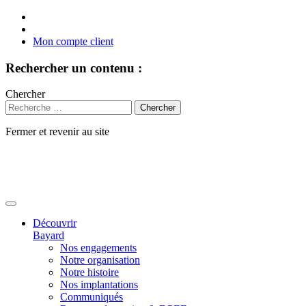
Mon compte client
Rechercher un contenu :
Chercher
Fermer et revenir au site
Aller
au
contenu
Découvrir
Bayard
Nos engagements
Notre organisation
Notre histoire
Nos implantations
Communiqués