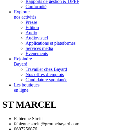
Rapports de gestion & DPEF
Conformité
Explorer
nos activités
Presse
Édition
Audio
Audiovisuel
Applications et plateformes
Services média
Événements
Rejoindre
Bayard
Travailler chez Bayard
Nos offres d’emplois
Candidature spontanée
Les boutiques
en ligne
ST MARCEL
Fabienne Streitt
fabienne.streitt@groupebayard.com
0687256876