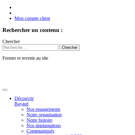
Mon compte client
Rechercher un contenu :
Chercher
Fermer et revenir au site
Aller
au
contenu
Découvrir
Bayard
Nos engagements
Notre organisation
Notre histoire
Nos implantations
Communiqués