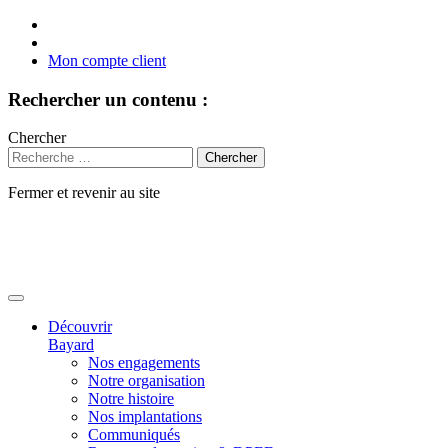
Mon compte client
Rechercher un contenu :
Chercher
Fermer et revenir au site
Aller
au
contenu
Découvrir
Bayard
Nos engagements
Notre organisation
Notre histoire
Nos implantations
Communiqués