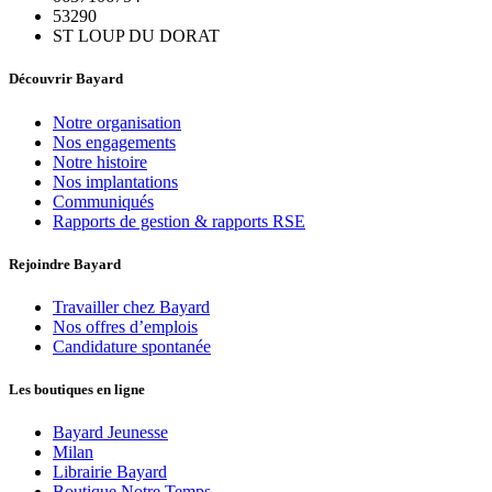
53290
ST LOUP DU DORAT
Découvrir Bayard
Notre organisation
Nos engagements
Notre histoire
Nos implantations
Communiqués
Rapports de gestion & rapports RSE
Rejoindre Bayard
Travailler chez Bayard
Nos offres d’emplois
Candidature spontanée
Les boutiques en ligne
Bayard Jeunesse
Milan
Librairie Bayard
Boutique Notre Temps