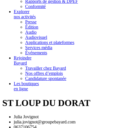
Rapports de gestion & DPEF
Conformité
Explorer
nos activités
Presse
Édition
Audio
Audiovisuel
Applications et plateformes
Services média
Événements
Rejoindre
Bayard
Travailler chez Bayard
Nos offres d’emplois
Candidature spontanée
Les boutiques
en ligne
ST LOUP DU DORAT
Julia Jovignot
julia.jovignot@groupebayard.com
0637106754