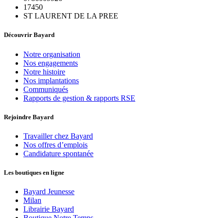
17450
ST LAURENT DE LA PREE
Découvrir Bayard
Notre organisation
Nos engagements
Notre histoire
Nos implantations
Communiqués
Rapports de gestion & rapports RSE
Rejoindre Bayard
Travailler chez Bayard
Nos offres d’emplois
Candidature spontanée
Les boutiques en ligne
Bayard Jeunesse
Milan
Librairie Bayard
Boutique Notre Temps