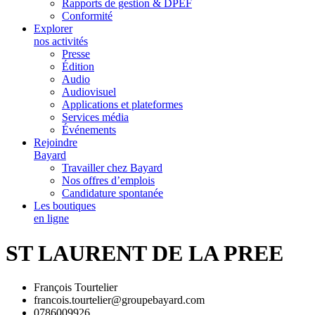
Rapports de gestion & DPEF
Conformité
Explorer
nos activités
Presse
Édition
Audio
Audiovisuel
Applications et plateformes
Services média
Événements
Rejoindre
Bayard
Travailler chez Bayard
Nos offres d’emplois
Candidature spontanée
Les boutiques
en ligne
ST LAURENT DE LA PREE
François Tourtelier
francois.tourtelier@groupebayard.com
0786009926