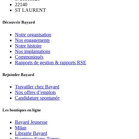
22140
ST LAURENT
Découvrir Bayard
Notre organisation
Nos engagements
Notre histoire
Nos implantations
Communiqués
Rapports de gestion & rapports RSE
Rejoindre Bayard
Travailler chez Bayard
Nos offres d’emplois
Candidature spontanée
Les boutiques en ligne
Bayard Jeunesse
Milan
Librairie Bayard
Boutique Notre Temps