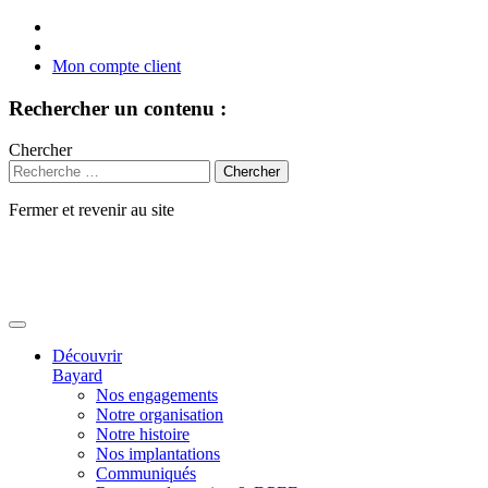
Mon compte client
Rechercher un contenu :
Chercher
Fermer et revenir au site
Aller
au
contenu
Découvrir
Bayard
Nos engagements
Notre organisation
Notre histoire
Nos implantations
Communiqués