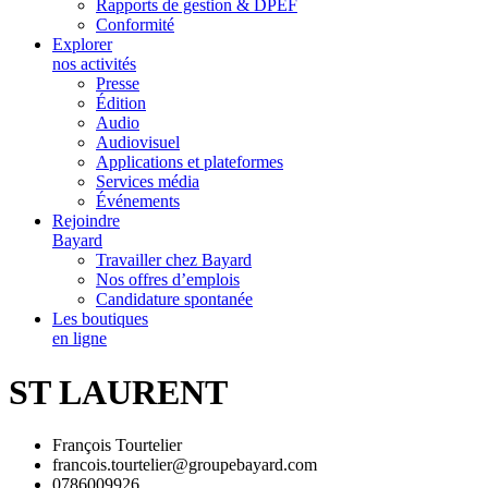
Rapports de gestion & DPEF
Conformité
Explorer
nos activités
Presse
Édition
Audio
Audiovisuel
Applications et plateformes
Services média
Événements
Rejoindre
Bayard
Travailler chez Bayard
Nos offres d’emplois
Candidature spontanée
Les boutiques
en ligne
ST LAURENT
François Tourtelier
francois.tourtelier@groupebayard.com
0786009926