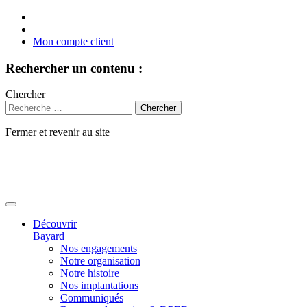
Mon compte client
Rechercher un contenu :
Chercher
Fermer et revenir au site
Aller
au
contenu
Découvrir
Bayard
Nos engagements
Notre organisation
Notre histoire
Nos implantations
Communiqués