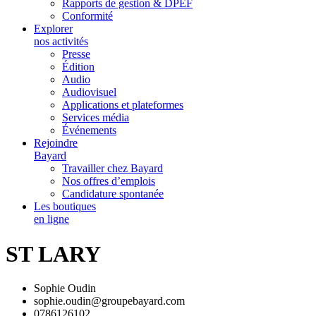
Rapports de gestion & DPEF
Conformité
Explorer
nos activités
Presse
Édition
Audio
Audiovisuel
Applications et plateformes
Services média
Événements
Rejoindre
Bayard
Travailler chez Bayard
Nos offres d’emplois
Candidature spontanée
Les boutiques
en ligne
ST LARY
Sophie Oudin
sophie.oudin@groupebayard.com
0786126102