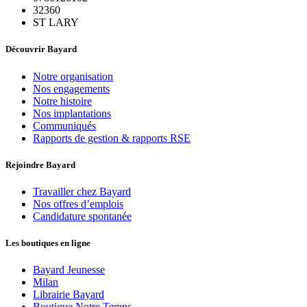
32360
ST LARY
Découvrir Bayard
Notre organisation
Nos engagements
Notre histoire
Nos implantations
Communiqués
Rapports de gestion & rapports RSE
Rejoindre Bayard
Travailler chez Bayard
Nos offres d’emplois
Candidature spontanée
Les boutiques en ligne
Bayard Jeunesse
Milan
Librairie Bayard
Boutique Notre Temps