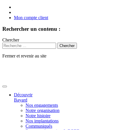
Mon compte client
Rechercher un contenu :
Chercher
Fermer et revenir au site
Aller
au
contenu
Découvrir
Bayard
Nos engagements
Notre organisation
Notre histoire
Nos implantations
Communiqués