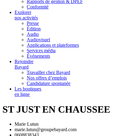
Rapports de gestion & DPEF
Conformité
Explorer
nos activités
Presse
Édition
Audio
Audiovisuel
Applications et plateformes
Services média
Événements
Rejoindre
Bayard
Travailler chez Bayard
Nos offres d’emplois
Candidature spontanée
Les boutiques
en ligne
ST JUST EN CHAUSSEE
Marie Lutun
marie.lutun@groupebayard.com
0608838343