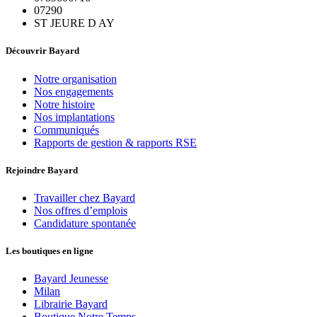
07290
ST JEURE D AY
Découvrir Bayard
Notre organisation
Nos engagements
Notre histoire
Nos implantations
Communiqués
Rapports de gestion & rapports RSE
Rejoindre Bayard
Travailler chez Bayard
Nos offres d’emplois
Candidature spontanée
Les boutiques en ligne
Bayard Jeunesse
Milan
Librairie Bayard
Boutique Notre Temps