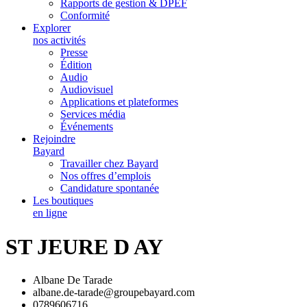
Rapports de gestion & DPEF
Conformité
Explorer
nos activités
Presse
Édition
Audio
Audiovisuel
Applications et plateformes
Services média
Événements
Rejoindre
Bayard
Travailler chez Bayard
Nos offres d’emplois
Candidature spontanée
Les boutiques
en ligne
ST JEURE D AY
Albane De Tarade
albane.de-tarade@groupebayard.com
0789606716