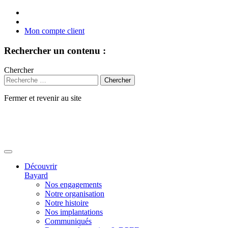
Mon compte client
Rechercher un contenu :
Chercher
Fermer et revenir au site
Aller
au
contenu
Découvrir
Bayard
Nos engagements
Notre organisation
Notre histoire
Nos implantations
Communiqués