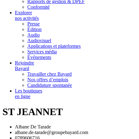
Rapports de gestion & DPEF
Conformité
Explorer
nos activités
Presse
Édition
Audio
Audiovisuel
Applications et plateformes
Services média
Événements
Rejoindre
Bayard
Travailler chez Bayard
Nos offres d’emplois
Candidature spontanée
Les boutiques
en ligne
ST JEANNET
Albane De Tarade
albane.de-tarade@groupebayard.com
0789606716