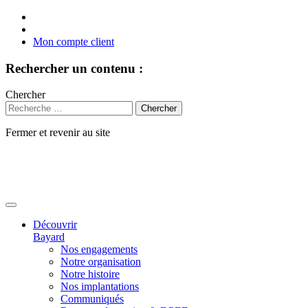
Mon compte client
Rechercher un contenu :
Chercher
Fermer et revenir au site
Aller
au
contenu
Découvrir
Bayard
Nos engagements
Notre organisation
Notre histoire
Nos implantations
Communiqués