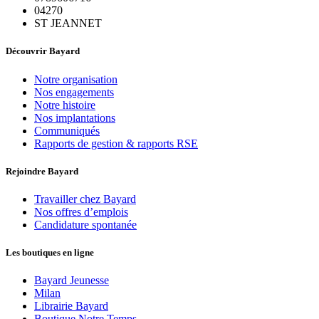
04270
ST JEANNET
Découvrir Bayard
Notre organisation
Nos engagements
Notre histoire
Nos implantations
Communiqués
Rapports de gestion & rapports RSE
Rejoindre Bayard
Travailler chez Bayard
Nos offres d’emplois
Candidature spontanée
Les boutiques en ligne
Bayard Jeunesse
Milan
Librairie Bayard
Boutique Notre Temps