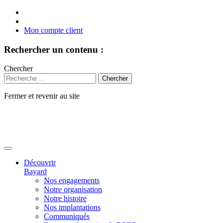
Mon compte client
Rechercher un contenu :
Chercher
Fermer et revenir au site
Aller
au
contenu
Découvrir
Bayard
Nos engagements
Notre organisation
Notre histoire
Nos implantations
Communiqués