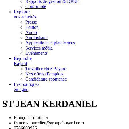
Rapports de gestion & DPEF
Conformité
Explorer
nos activités
Presse
Édition
Audio
Audiovisuel
Applications et plateformes
Services média
Événements
Rejoindre
Bayard
Travailler chez Bayard
Nos offres d’emplois
Candidature spontanée
Les boutiques
en ligne
ST JEAN KERDANIEL
François Tourtelier
francois.tourtelier@groupebayard.com
0786009926