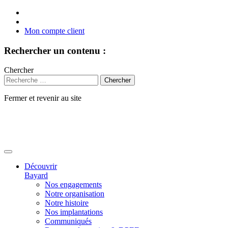
Mon compte client
Rechercher un contenu :
Chercher
Fermer et revenir au site
Aller
au
contenu
Découvrir
Bayard
Nos engagements
Notre organisation
Notre histoire
Nos implantations
Communiqués