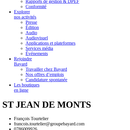
Rapports de gestion & DPEF
Conformité
Explorer
nos activités
Presse
Édition
Audio
Audiovisuel
Applications et plateformes
Services média
Événements
Rejoindre
Bayard
Travailler chez Bayard
Nos offres d’emplois
Candidature spontanée
Les boutiques
en ligne
ST JEAN DE MONTS
François Tourtelier
francois.tourtelier@groupebayard.com
0786009926