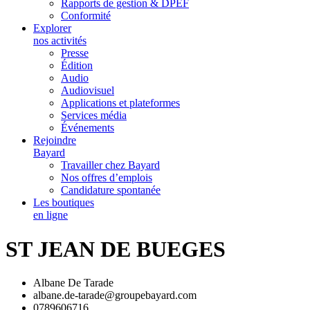
Rapports de gestion & DPEF
Conformité
Explorer
nos activités
Presse
Édition
Audio
Audiovisuel
Applications et plateformes
Services média
Événements
Rejoindre
Bayard
Travailler chez Bayard
Nos offres d’emplois
Candidature spontanée
Les boutiques
en ligne
ST JEAN DE BUEGES
Albane De Tarade
albane.de-tarade@groupebayard.com
0789606716