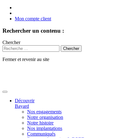
Mon compte client
Rechercher un contenu :
Chercher
Fermer et revenir au site
Aller
au
contenu
Découvrir
Bayard
Nos engagements
Notre organisation
Notre histoire
Nos implantations
Communiqués