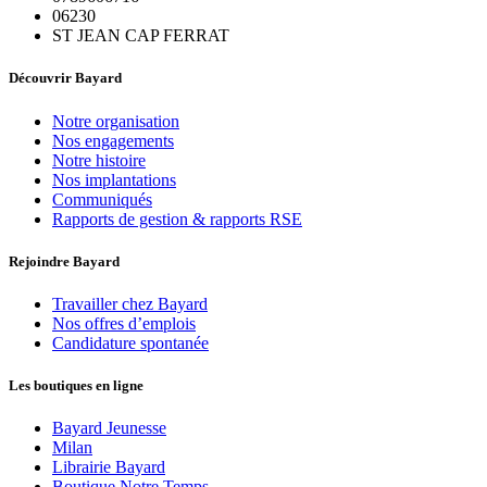
06230
ST JEAN CAP FERRAT
Découvrir Bayard
Notre organisation
Nos engagements
Notre histoire
Nos implantations
Communiqués
Rapports de gestion & rapports RSE
Rejoindre Bayard
Travailler chez Bayard
Nos offres d’emplois
Candidature spontanée
Les boutiques en ligne
Bayard Jeunesse
Milan
Librairie Bayard
Boutique Notre Temps