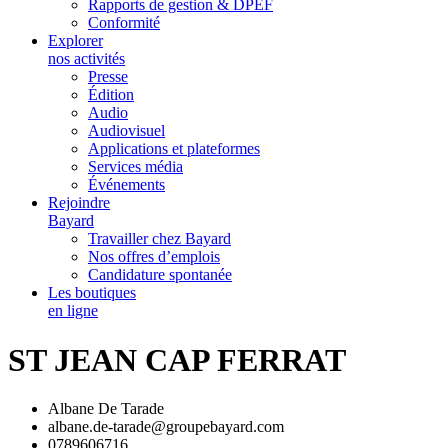
Rapports de gestion & DPEF
Conformité
Explorer
nos activités
Presse
Édition
Audio
Audiovisuel
Applications et plateformes
Services média
Événements
Rejoindre
Bayard
Travailler chez Bayard
Nos offres d’emplois
Candidature spontanée
Les boutiques
en ligne
ST JEAN CAP FERRAT
Albane De Tarade
albane.de-tarade@groupebayard.com
0789606716