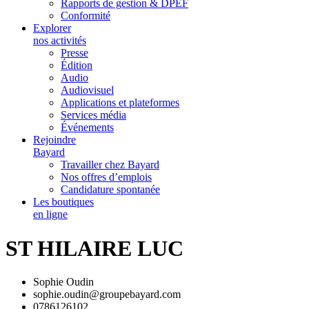
Rapports de gestion & DPEF
Conformité
Explorer
nos activités
Presse
Édition
Audio
Audiovisuel
Applications et plateformes
Services média
Événements
Rejoindre
Bayard
Travailler chez Bayard
Nos offres d’emplois
Candidature spontanée
Les boutiques
en ligne
ST HILAIRE LUC
Sophie Oudin
sophie.oudin@groupebayard.com
0786126102