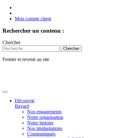
Mon compte client
Rechercher un contenu :
Chercher
Fermer et revenir au site
Aller
au
contenu
Découvrir
Bayard
Nos engagements
Notre organisation
Notre histoire
Nos implantations
Communiqués