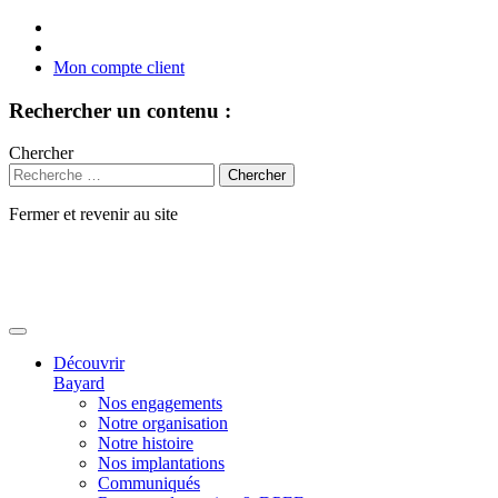
Mon compte client
Rechercher un contenu :
Chercher
Fermer et revenir au site
Aller
au
contenu
Découvrir
Bayard
Nos engagements
Notre organisation
Notre histoire
Nos implantations
Communiqués