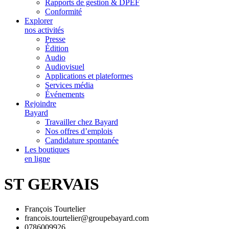
Rapports de gestion & DPEF
Conformité
Explorer
nos activités
Presse
Édition
Audio
Audiovisuel
Applications et plateformes
Services média
Événements
Rejoindre
Bayard
Travailler chez Bayard
Nos offres d’emplois
Candidature spontanée
Les boutiques
en ligne
ST GERVAIS
François Tourtelier
francois.tourtelier@groupebayard.com
0786009926