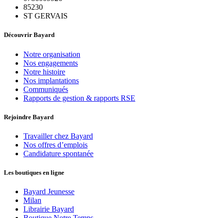
85230
ST GERVAIS
Découvrir Bayard
Notre organisation
Nos engagements
Notre histoire
Nos implantations
Communiqués
Rapports de gestion & rapports RSE
Rejoindre Bayard
Travailler chez Bayard
Nos offres d’emplois
Candidature spontanée
Les boutiques en ligne
Bayard Jeunesse
Milan
Librairie Bayard
Boutique Notre Temps