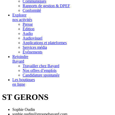
Communiqués
Rapports de gestion & DPEF
Conformité
Explorer
nos activités
Presse
Édition
Audio
Audiovisuel
Applications et plateformes
Services média
Événements
Rejoindre
Bayard
Travailler chez Bayard
Nos offres d’emplois
Candidature spontanée
Les boutiques
en ligne
ST GERONS
Sophie Oudin
sophie.oudin@groupebayard.com