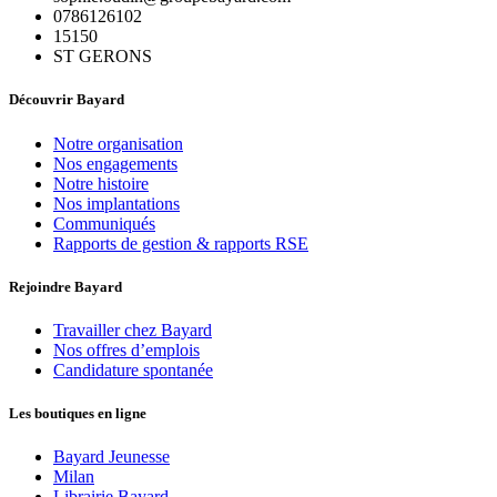
0786126102
15150
ST GERONS
Découvrir Bayard
Notre organisation
Nos engagements
Notre histoire
Nos implantations
Communiqués
Rapports de gestion & rapports RSE
Rejoindre Bayard
Travailler chez Bayard
Nos offres d’emplois
Candidature spontanée
Les boutiques en ligne
Bayard Jeunesse
Milan
Librairie Bayard