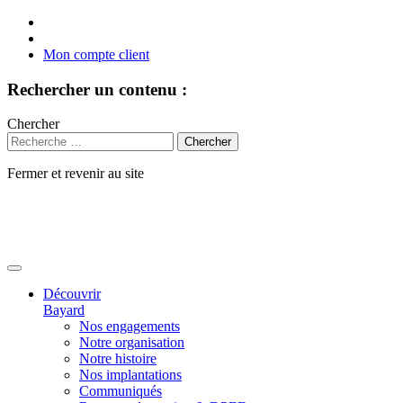
Mon compte client
Rechercher un contenu :
Chercher
Fermer et revenir au site
Aller
au
contenu
Découvrir
Bayard
Nos engagements
Notre organisation
Notre histoire
Nos implantations
Communiqués