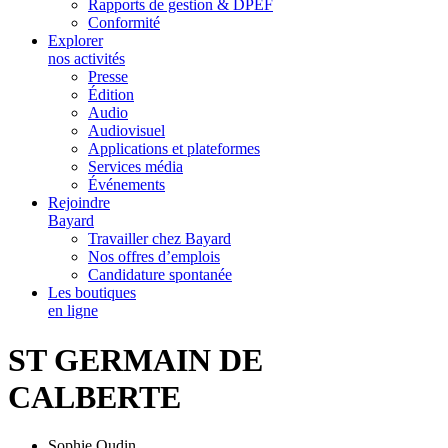
Rapports de gestion & DPEF
Conformité
Explorer
nos activités
Presse
Édition
Audio
Audiovisuel
Applications et plateformes
Services média
Événements
Rejoindre
Bayard
Travailler chez Bayard
Nos offres d’emplois
Candidature spontanée
Les boutiques
en ligne
ST GERMAIN DE
CALBERTE
Sophie Oudin