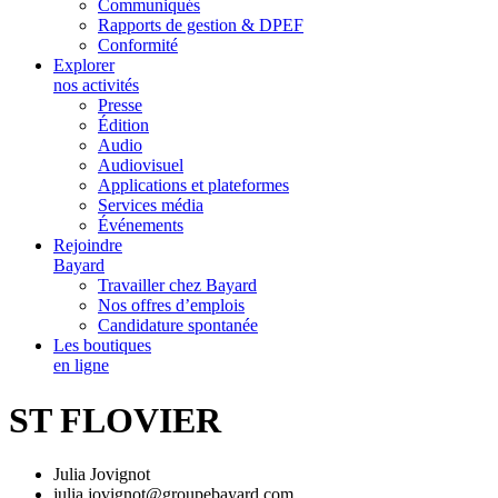
Communiqués
Rapports de gestion & DPEF
Conformité
Explorer
nos activités
Presse
Édition
Audio
Audiovisuel
Applications et plateformes
Services média
Événements
Rejoindre
Bayard
Travailler chez Bayard
Nos offres d’emplois
Candidature spontanée
Les boutiques
en ligne
ST FLOVIER
Julia Jovignot
julia.jovignot@groupebayard.com