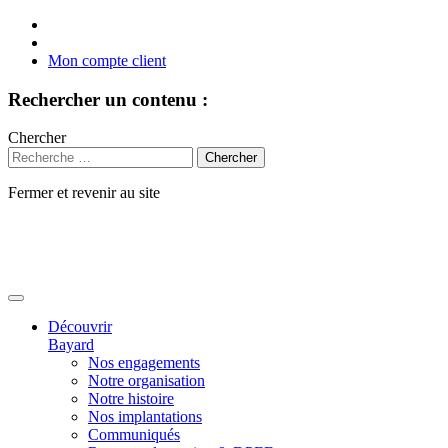
Mon compte client
Rechercher un contenu :
Chercher
Fermer et revenir au site
Aller
au
contenu
Découvrir
Bayard
Nos engagements
Notre organisation
Notre histoire
Nos implantations
Communiqués