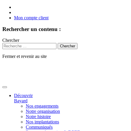
Mon compte client
Rechercher un contenu :
Chercher
Fermer et revenir au site
Aller
au
contenu
Découvrir
Bayard
Nos engagements
Notre organisation
Notre histoire
Nos implantations
Communiqués