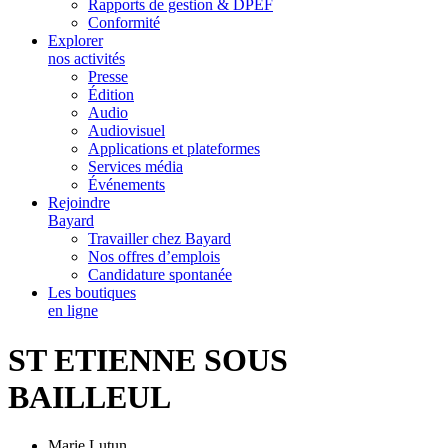
Rapports de gestion & DPEF
Conformité
Explorer
nos activités
Presse
Édition
Audio
Audiovisuel
Applications et plateformes
Services média
Événements
Rejoindre
Bayard
Travailler chez Bayard
Nos offres d’emplois
Candidature spontanée
Les boutiques
en ligne
ST ETIENNE SOUS
BAILLEUL
Marie Lutun