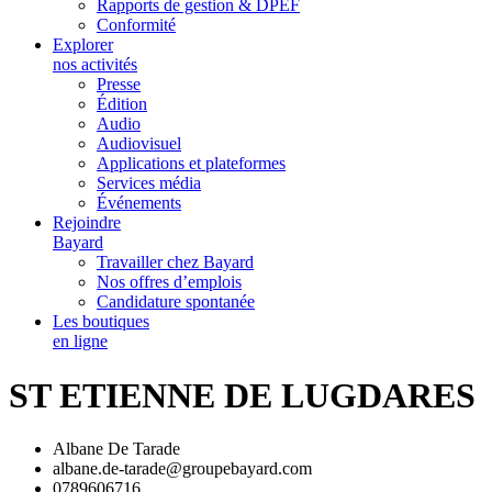
Rapports de gestion & DPEF
Conformité
Explorer
nos activités
Presse
Édition
Audio
Audiovisuel
Applications et plateformes
Services média
Événements
Rejoindre
Bayard
Travailler chez Bayard
Nos offres d’emplois
Candidature spontanée
Les boutiques
en ligne
ST ETIENNE DE LUGDARES
Albane De Tarade
albane.de-tarade@groupebayard.com
0789606716