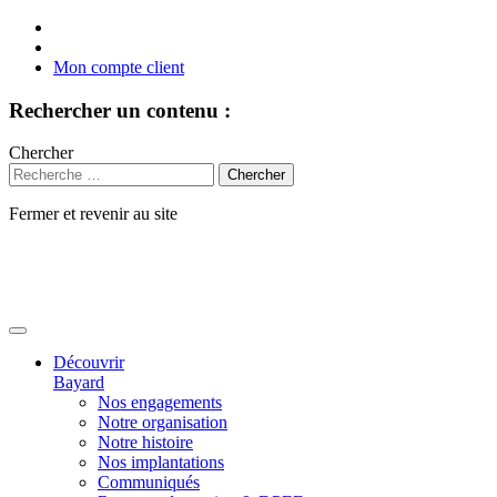
Mon compte client
Rechercher un contenu :
Chercher
Fermer et revenir au site
Aller
au
contenu
Découvrir
Bayard
Nos engagements
Notre organisation
Notre histoire
Nos implantations
Communiqués