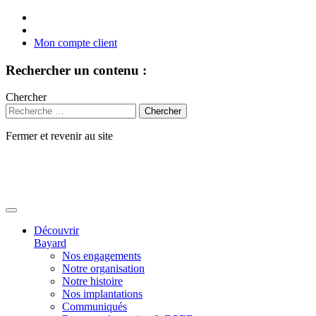
Mon compte client
Rechercher un contenu :
Chercher
Fermer et revenir au site
Aller
au
contenu
Découvrir
Bayard
Nos engagements
Notre organisation
Notre histoire
Nos implantations
Communiqués