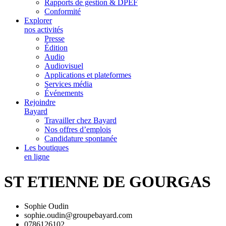
Rapports de gestion & DPEF
Conformité
Explorer
nos activités
Presse
Édition
Audio
Audiovisuel
Applications et plateformes
Services média
Événements
Rejoindre
Bayard
Travailler chez Bayard
Nos offres d’emplois
Candidature spontanée
Les boutiques
en ligne
ST ETIENNE DE GOURGAS
Sophie Oudin
sophie.oudin@groupebayard.com
0786126102