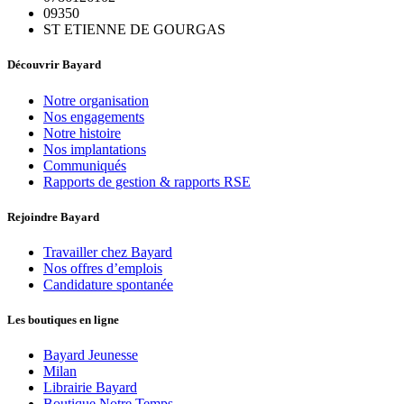
09350
ST ETIENNE DE GOURGAS
Découvrir Bayard
Notre organisation
Nos engagements
Notre histoire
Nos implantations
Communiqués
Rapports de gestion & rapports RSE
Rejoindre Bayard
Travailler chez Bayard
Nos offres d’emplois
Candidature spontanée
Les boutiques en ligne
Bayard Jeunesse
Milan
Librairie Bayard
Boutique Notre Temps