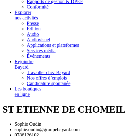
Rapports de gestion & DPEF
Conformité
Explorer
nos activités
Presse
Édition
Audio
Audiovisuel
Applications et plateformes
Services média
Événements
Rejoindre
Bayard
Travailler chez Bayard
Nos offres d’emplois
Candidature spontanée
Les boutiques
en ligne
ST ETIENNE DE CHOMEIL
Sophie Oudin
sophie.oudin@groupebayard.com
0786126102