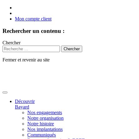
Mon compte client
Rechercher un contenu :
Chercher
Fermer et revenir au site
Aller
au
contenu
Découvrir
Bayard
Nos engagements
Notre organisation
Notre histoire
Nos implantations
Communiqués