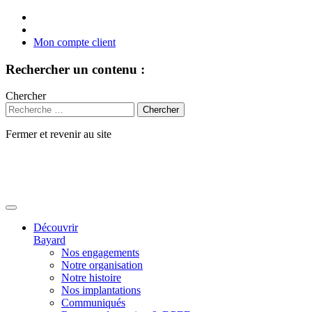
Mon compte client
Rechercher un contenu :
Chercher
Fermer et revenir au site
Aller
au
contenu
Découvrir
Bayard
Nos engagements
Notre organisation
Notre histoire
Nos implantations
Communiqués