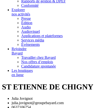
Rapports de gestion & DPEF
Conformité
Explorer
nos activités
Presse
Édition
Audio
Audiovisuel
Applications et plateformes
Services média
Événements
Rejoindre
Bayard
Travailler chez Bayard
Nos offres d’emplois
Candidature spontanée
Les boutiques
en ligne
ST ETIENNE DE CHIGNY
Julia Jovignot
julia.jovignot@groupebayard.com
0637106754