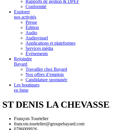
Rapports de gestion & DPEF
Conformité
Explorer
nos activités
Presse
Édition
Audio
Audiovisuel
Applications et plateformes
Services média
Événements
Rejoindre
Bayard
Travailler chez Bayard
Nos offres d’emplois
Candidature spontanée
Les boutiques
en ligne
ST DENIS LA CHEVASSE
François Tourtelier
francois.tourtelier@groupebayard.com
0786009926