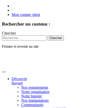
Mon compte client
Rechercher un contenu :
Chercher
Fermer et revenir au site
Aller
au
contenu
Découvrir
Bayard
Nos engagements
Notre organisation
Notre histoire
Nos implantations
Communiqués