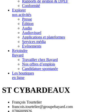
Rapports de gestion & DPEF
Conformité
Explorer
nos activités
Presse
Édition
Audio
Audiovisuel
Applications et plateformes
Services média
Événements
Rejoindre
Bayard
Travailler chez Bayard
Nos offres d’emplois
Candidature spontanée
Les boutiques
en ligne
ST CYBARDEAUX
François Tourtelier
francois.tourtelier@groupebayard.com
0786009926