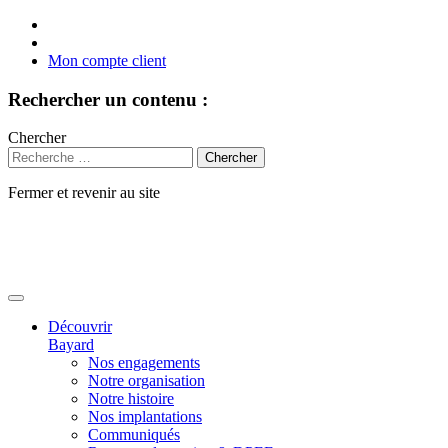
Mon compte client
Rechercher un contenu :
Chercher
Fermer et revenir au site
Aller
au
contenu
Découvrir
Bayard
Nos engagements
Notre organisation
Notre histoire
Nos implantations
Communiqués