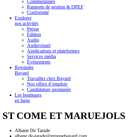
Communiqués
Rapports de gestion & DPEF
Conformité
Explorer
nos activités
Presse
Édition
Audio
Audiovisuel
Applications et plateformes
Services média
Événements
Rejoindre
Bayard
Travailler chez Bayard
Nos offres d’emplois
Candidature spontanée
Les boutiques
en ligne
ST COME ET MARUEJOLS
Albane De Tarade
albane.de-tarade@groupebayard.com