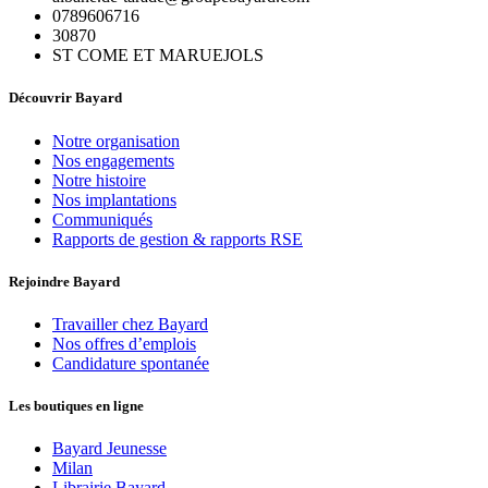
0789606716
30870
ST COME ET MARUEJOLS
Découvrir Bayard
Notre organisation
Nos engagements
Notre histoire
Nos implantations
Communiqués
Rapports de gestion & rapports RSE
Rejoindre Bayard
Travailler chez Bayard
Nos offres d’emplois
Candidature spontanée
Les boutiques en ligne
Bayard Jeunesse
Milan
Librairie Bayard