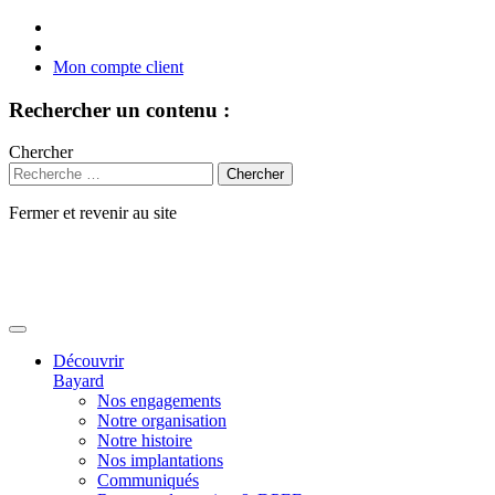
Mon compte client
Rechercher un contenu :
Chercher
Fermer et revenir au site
Aller
au
contenu
Découvrir
Bayard
Nos engagements
Notre organisation
Notre histoire
Nos implantations
Communiqués