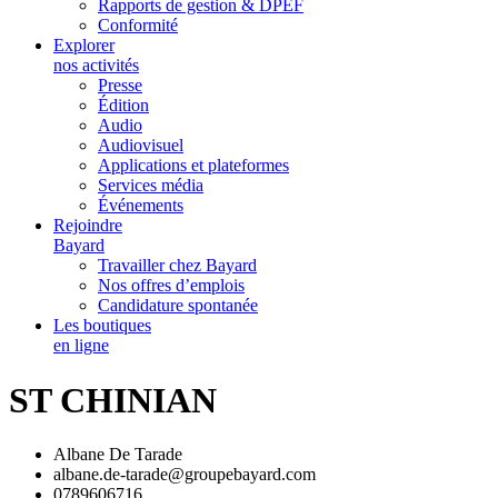
Rapports de gestion & DPEF
Conformité
Explorer
nos activités
Presse
Édition
Audio
Audiovisuel
Applications et plateformes
Services média
Événements
Rejoindre
Bayard
Travailler chez Bayard
Nos offres d’emplois
Candidature spontanée
Les boutiques
en ligne
ST CHINIAN
Albane De Tarade
albane.de-tarade@groupebayard.com
0789606716