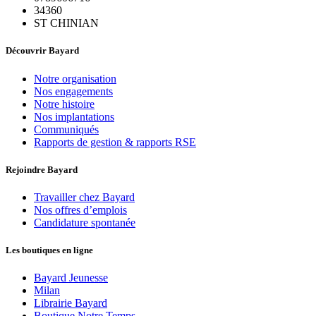
34360
ST CHINIAN
Découvrir Bayard
Notre organisation
Nos engagements
Notre histoire
Nos implantations
Communiqués
Rapports de gestion & rapports RSE
Rejoindre Bayard
Travailler chez Bayard
Nos offres d’emplois
Candidature spontanée
Les boutiques en ligne
Bayard Jeunesse
Milan
Librairie Bayard
Boutique Notre Temps