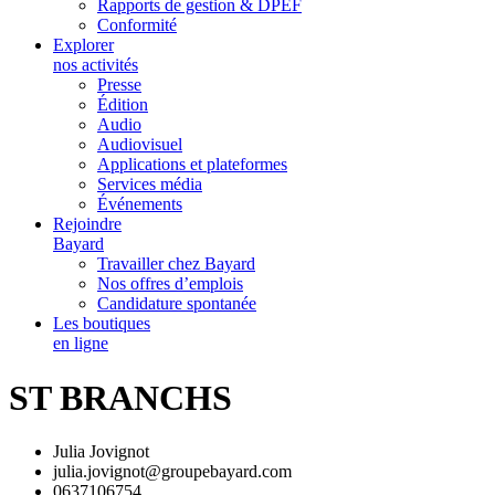
Rapports de gestion & DPEF
Conformité
Explorer
nos activités
Presse
Édition
Audio
Audiovisuel
Applications et plateformes
Services média
Événements
Rejoindre
Bayard
Travailler chez Bayard
Nos offres d’emplois
Candidature spontanée
Les boutiques
en ligne
ST BRANCHS
Julia Jovignot
julia.jovignot@groupebayard.com
0637106754