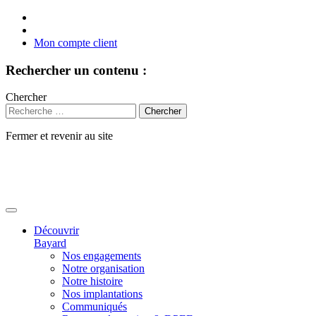
Mon compte client
Rechercher un contenu :
Chercher
Fermer et revenir au site
Aller
au
contenu
Découvrir
Bayard
Nos engagements
Notre organisation
Notre histoire
Nos implantations
Communiqués