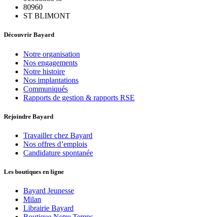
80960
ST BLIMONT
Découvrir Bayard
Notre organisation
Nos engagements
Notre histoire
Nos implantations
Communiqués
Rapports de gestion & rapports RSE
Rejoindre Bayard
Travailler chez Bayard
Nos offres d’emplois
Candidature spontanée
Les boutiques en ligne
Bayard Jeunesse
Milan
Librairie Bayard
Boutique Notre Temps