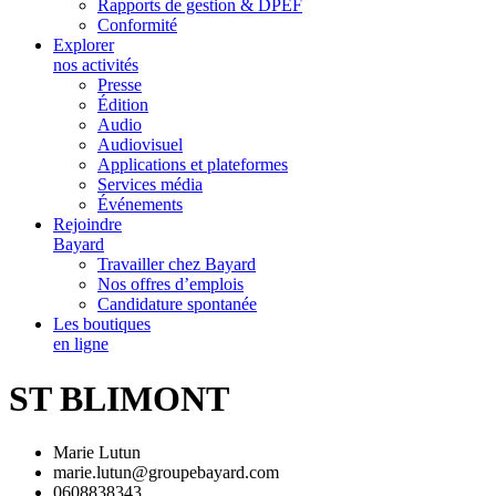
Rapports de gestion & DPEF
Conformité
Explorer
nos activités
Presse
Édition
Audio
Audiovisuel
Applications et plateformes
Services média
Événements
Rejoindre
Bayard
Travailler chez Bayard
Nos offres d’emplois
Candidature spontanée
Les boutiques
en ligne
ST BLIMONT
Marie Lutun
marie.lutun@groupebayard.com
0608838343