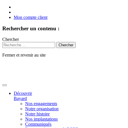
Mon compte client
Rechercher un contenu :
Chercher
Fermer et revenir au site
Aller
au
contenu
Découvrir
Bayard
Nos engagements
Notre organisation
Notre histoire
Nos implantations
Communiqués