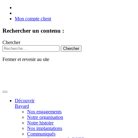
Mon compte client
Rechercher un contenu :
Chercher
Fermer et revenir au site
Aller
au
contenu
Découvrir
Bayard
Nos engagements
Notre organisation
Notre histoire
Nos implantations
Communiqués