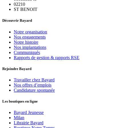
02210
ST BENOIT
Découvrir Bayard
Notre organisation
Nos engagements
Notre histoire
Nos implantations
Communiqués
Rapports de gestion & rapports RSE
Rejoindre Bayard
Travailler chez Bayard
Nos offres d’emplois
Candidature spontanée
Les boutiques en ligne
Bayard Jeunesse
Milan
Librairie Bayard
Boutique Notre Temps