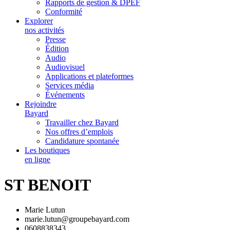
Rapports de gestion & DPEF
Conformité
Explorer
nos activités
Presse
Édition
Audio
Audiovisuel
Applications et plateformes
Services média
Événements
Rejoindre
Bayard
Travailler chez Bayard
Nos offres d’emplois
Candidature spontanée
Les boutiques
en ligne
ST BENOIT
Marie Lutun
marie.lutun@groupebayard.com
0608838343