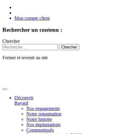
Mon compte client
Rechercher un contenu :
Chercher
Fermer et revenir au site
Aller
au
contenu
Découvrir
Bayard
Nos engagements
Notre organisation
Notre histoire
Nos implantations
Communiqués