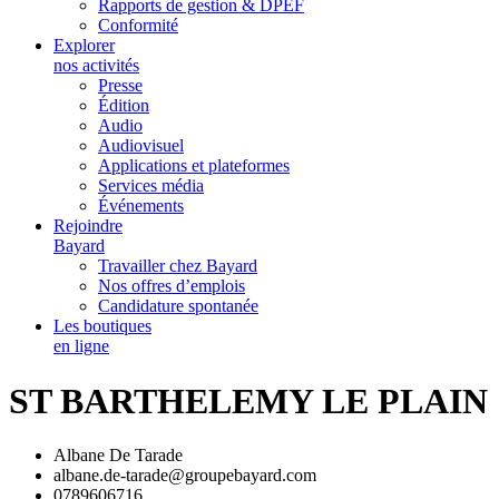
Rapports de gestion & DPEF
Conformité
Explorer
nos activités
Presse
Édition
Audio
Audiovisuel
Applications et plateformes
Services média
Événements
Rejoindre
Bayard
Travailler chez Bayard
Nos offres d’emplois
Candidature spontanée
Les boutiques
en ligne
ST BARTHELEMY LE PLAIN
Albane De Tarade
albane.de-tarade@groupebayard.com
0789606716