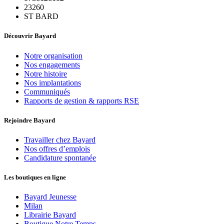
23260
ST BARD
Découvrir Bayard
Notre organisation
Nos engagements
Notre histoire
Nos implantations
Communiqués
Rapports de gestion & rapports RSE
Rejoindre Bayard
Travailler chez Bayard
Nos offres d’emplois
Candidature spontanée
Les boutiques en ligne
Bayard Jeunesse
Milan
Librairie Bayard
Boutique Notre Temps