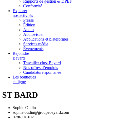
Rapports de gestion & DPEF
Conformité
Explorer
nos activités
Presse
Édition
Audio
Audiovisuel
Applications et plateformes
Services média
Événements
Rejoindre
Bayard
Travailler chez Bayard
Nos offres d’emplois
Candidature spontanée
Les boutiques
en ligne
ST BARD
Sophie Oudin
sophie.oudin@groupebayard.com
0786126102