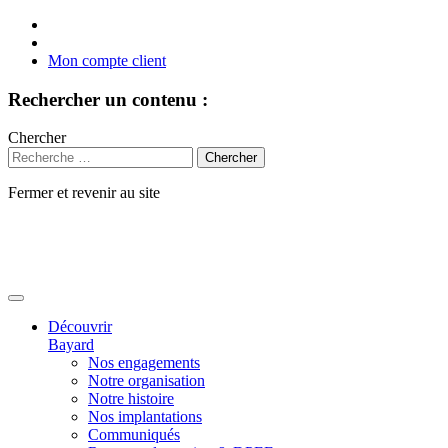
Mon compte client
Rechercher un contenu :
Chercher
Fermer et revenir au site
Aller
au
contenu
Découvrir
Bayard
Nos engagements
Notre organisation
Notre histoire
Nos implantations
Communiqués