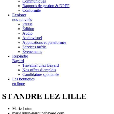
Communiqués
Rapports de gestion & DPEF
Conformité
Explorer
nos activités
Presse
Édition
Audio
Audiovisuel
Applications et plateformes
Services média
Événements
Rejoindre
Bayard
Travailler chez Bayard
Nos offres d’emplois
Candidature spontanée
Les boutiques
en ligne
ST ANDRE LEZ LILLE
Marie Lutun
marie.lutun@groupebayard.com