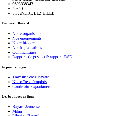
0608838343
59350
ST ANDRE LEZ LILLE
Découvrir Bayard
Notre organisation
Nos engagements
Notre histoire
Nos implantations
Communiqués
Rapports de gestion & rapports RSE
Rejoindre Bayard
Travailler chez Bayard
Nos offres d’emplois
Candidature spontanée
Les boutiques en ligne
Bayard Jeunesse
Milan
Librairie Bayard