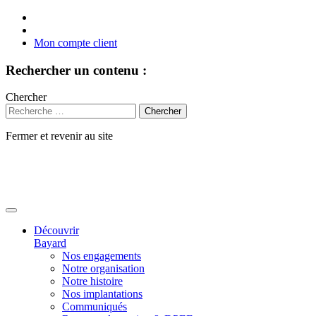
Mon compte client
Rechercher un contenu :
Chercher
Fermer et revenir au site
Aller
au
contenu
Découvrir
Bayard
Nos engagements
Notre organisation
Notre histoire
Nos implantations
Communiqués