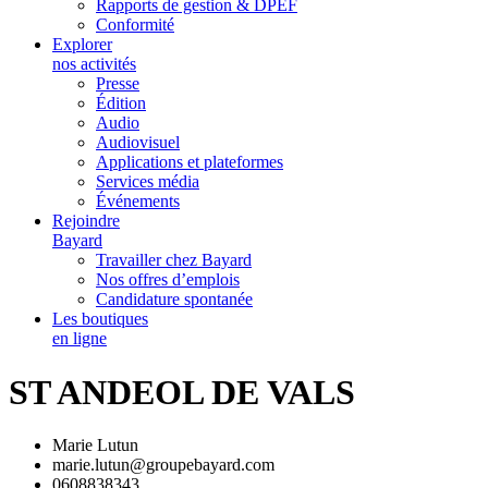
Rapports de gestion & DPEF
Conformité
Explorer
nos activités
Presse
Édition
Audio
Audiovisuel
Applications et plateformes
Services média
Événements
Rejoindre
Bayard
Travailler chez Bayard
Nos offres d’emplois
Candidature spontanée
Les boutiques
en ligne
ST ANDEOL DE VALS
Marie Lutun
marie.lutun@groupebayard.com
0608838343