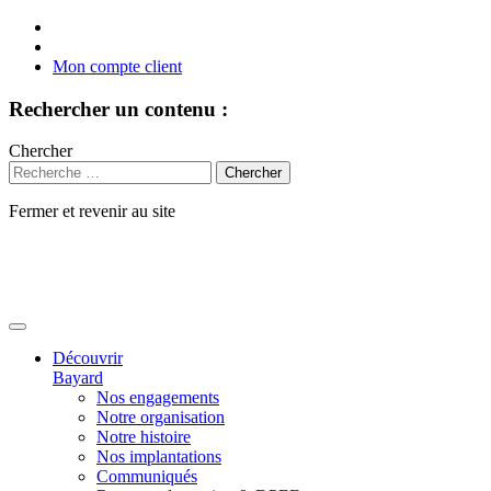
Mon compte client
Rechercher un contenu :
Chercher
Fermer et revenir au site
Aller
au
contenu
Découvrir
Bayard
Nos engagements
Notre organisation
Notre histoire
Nos implantations
Communiqués