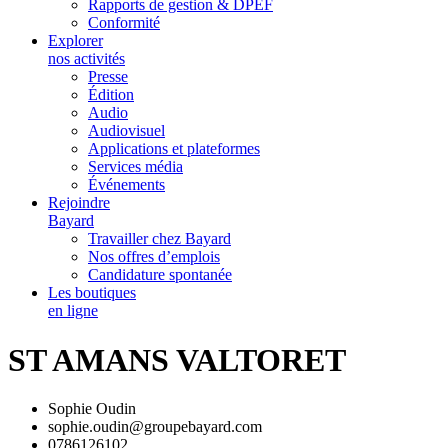
Rapports de gestion & DPEF
Conformité
Explorer
nos activités
Presse
Édition
Audio
Audiovisuel
Applications et plateformes
Services média
Événements
Rejoindre
Bayard
Travailler chez Bayard
Nos offres d’emplois
Candidature spontanée
Les boutiques
en ligne
ST AMANS VALTORET
Sophie Oudin
sophie.oudin@groupebayard.com
0786126102