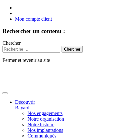
Mon compte client
Rechercher un contenu :
Chercher
Fermer et revenir au site
Aller
au
contenu
Découvrir
Bayard
Nos engagements
Notre organisation
Notre histoire
Nos implantations
Communiqués