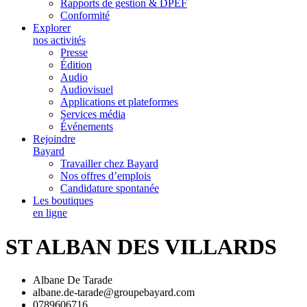
Rapports de gestion & DPEF
Conformité
Explorer
nos activités
Presse
Édition
Audio
Audiovisuel
Applications et plateformes
Services média
Événements
Rejoindre
Bayard
Travailler chez Bayard
Nos offres d’emplois
Candidature spontanée
Les boutiques
en ligne
ST ALBAN DES VILLARDS
Albane De Tarade
albane.de-tarade@groupebayard.com
0789606716